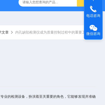
气动量仪CAG2000
X-MET8000手持式X荧光光谱仪
AE2
电话咨询
术文章
内孔缺陷检测仪成为质量控制过程中的重要工具
微信咨询
度专业的检测设备，扮演着至关重要的角色，它能够发现并准确