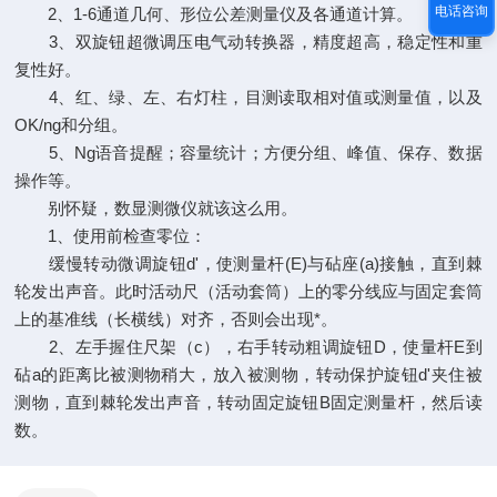
电话咨询
2、1-6通道几何、形位公差测量仪及各通道计算。
3、双旋钮超微调压电气动转换器，精度超高，稳定性和重
复性好。
4、红、绿、左、右灯柱，目测读取相对值或测量值，以及
OK/ng和分组。
5、Ng语音提醒；容量统计；方便分组、峰值、保存、数据
操作等。
别怀疑，数显测微仪就该这么用。
1、使用前检查零位：
缓慢转动微调旋钮d'，使测量杆(E)与砧座(a)接触，直到棘
轮发出声音。此时活动尺（活动套筒）上的零分线应与固定套筒
上的基准线（长横线）对齐，否则会出现*。
2、左手握住尺架（c），右手转动粗调旋钮D，使量杆E到
砧a的距离比被测物稍大，放入被测物，转动保护旋钮d'夹住被
测物，直到棘轮发出声音，转动固定旋钮B固定测量杆，然后读
数。