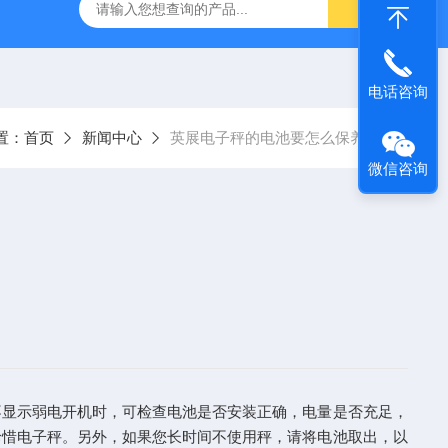
气动量仪CAG2000
X-MET8000手持式X荧光光谱仪
AE2
电话咨询
置：
首页
新闻中心
英展电子秤的电池要怎么保养？
微信咨询
不显示弱电开机时，可检查电池是否安装正确，电量是否充足，
珍惜电子秤。另外，如果您长时间不使用秤，请将电池取出，以