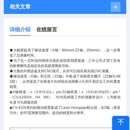
相关文章
详细介绍
在线留言
◆
大幅度提高了驱动速度（
X
轴：
80mm
/s Z2
轴：
20mm
/s
），近一步降
低了总测量时间。
◆
为了在一定时段内维持仪器的直线度精度规格，三丰公司才用了具有
的耐摩擦性及稳定性的高硬度陶瓷导轨。
◆
大量的外围设备支持
CNC
模式，从而可以很容易实现
CNC
测量。
◆
驱动装置（
X
轴）和立拄（
Z2
轴）中集成了高精度光栅尺（
Z2
轴为
AB
S
型），从而提高了在垂直方向持续自动测量小孔和不易定位工件的重复
精度。
◆
X
轴精度：
±
（
0.8+0.01L
）
μm Z1
轴精度：
±
（
0.8+|0.5H|/25
）
μm *
（
CV-4100S4
、
H4
、
W4
），针对高精度工件的测量所设计。
L
为驱动
长度
H
为测量高度
◆
CV-4100
系列的驱动装置集成了
Laser Hologage
检位器，在
Z
轴（垂直
方向）的窄
/
宽测量范围内，提供的精度和分辨率。