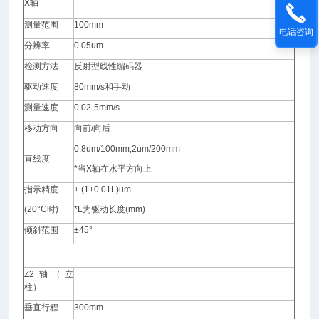
X
轴
测量范围
100mm
电话咨询
分辨率
0.05um
检测方法
反射型线性编码器
驱动速度
80mm
/s
和手动
测量速度
0.02-5mm/s
移动方向
向前/向后
0.8um/100mm,2um/200mm
直线度
*
当X轴在水平方向上
指示精度
± (1+0.01L)um
(20°C
时)
*L
为驱动长度(mm)
倾斜范围
±45°
Z2
轴（立
柱）
垂直行程
300mm