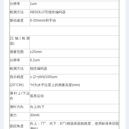
分辨率
1um
检测方法
ABSOLUTE
线性编码器
驱动速度
0-20mm/s
和手动
Z1
轴(检测
器)
测量范围
±25mm
分辨率
0.2um
检测方法
线性编码器
指示精度
± (2+|4H|/100)um
(20°C
时)
*H
为水平位置上的测量高度(mm)
测针上/下运
弧形运动
作
测针方向
向上/向下
测力
30mN
向上：77°、向下：87°(根据表面粗糙度，使用标准单切面
跟踪角度
测针)