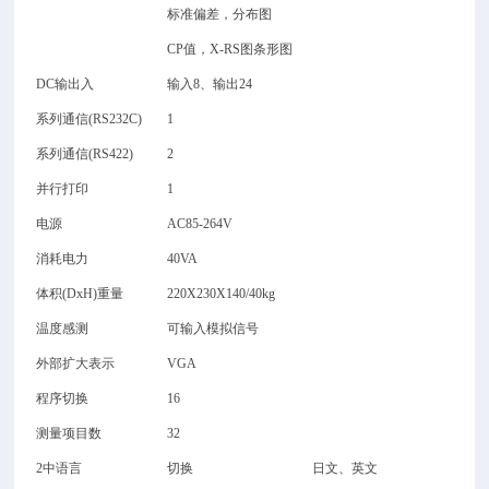
标准偏差，分布图
CP
值，X-RS图条形图
DC
输出入
输入8、输出24
系列通信(RS232C)
1
系列通信(RS422)
2
并行打印
1
电源
AC85-264V
消耗电力
40VA
体积(DxH)重量
220X230X140/40kg
温度感测
可输入模拟信号
外部扩大表示
VGA
程序切换
16
测量项目数
32
2
中语言
切换
日文、英文