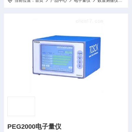
当前位置：
首页
产品中心
电子量仪
数显测微仪
PE
PEG2000电子量仪