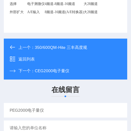
选择
电子测微仪
4
频道-8频道-16频道
大28频道
外部扩大
A/E
输入
8
频道-16频道(A/E转换器)
大28频道
上一个：
350/600QM-Hite 三丰高度规
返回列表
下一个：
CEG2000电子量仪
在线留言