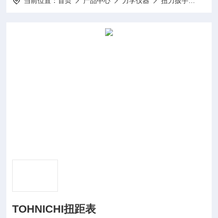
当前位置：
首页
产品中心
力学仪器
扭力扳手
ATG
TOHNICHI扭距表