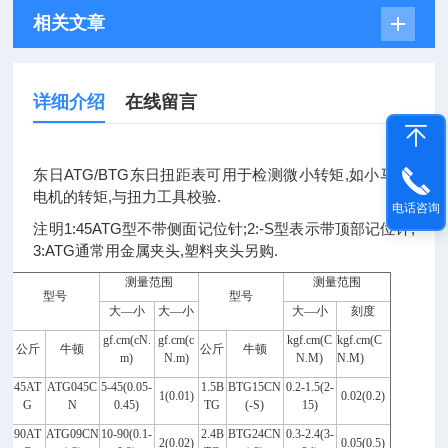
相关文章
详细介绍
在线留言
东日ATG/BTG东日扭距表可用于检测微小转矩,如小马达,
电机的转矩,与扭力工具校验.
电话咨询
注明1:45ATG型不带侧面记位针;2:-S型表示带顶部记位针,
3:ATG通常用金属夹头,塑料夹头另购.
测量范围
测量范围
型号
型号
大—小
大—小
大—小
刻度
gf.cm(cN.
gf.cm(c
kgf.cm(C
kgf.cm(C
公斤
牛顿
公斤
牛顿
m)
N.m)
N.M)
N.M)
45AT
ATG045C
5-45(0.05-
1.5B
BTG15CN
0.2-1.5(2-
1(0.01)
0.02(0.2)
G
N
0.45)
TG
(-S)
15)
90AT
ATG09CN
10-90(0.1-
2.4B
BTG24CN
0.3-2.4(3-
2(0.02)
0.05(0.5)