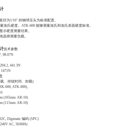
计
直径为
1/16"
的钢球压头为标准配置。
测量洛氏硬度。
ATK-600
能够测量洛氏和洛氏表面硬度标准。
显示硬度测量结果。
地选择测量负载。
计
技术参数
*, 98.07N
 294.2, 441.3N
7, 1471N
盘
负载、持续时间、卸载
)
RK-600, ATK-600),
m)
mm (165mm: AR-10)
mm (115mm: AR-10)
32C, Digimatic
编码
(SPC)
0/240V AC, 50/60Hz