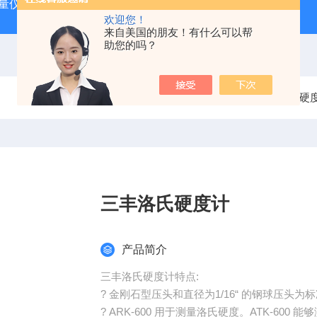
动量仪
tosok外径测台
DAG2000数显气动量仪
TOSOK
欢迎您！
来自美国的朋友！有什么可以帮
助您的吗？
当前位置：
首页
产品中心
硬
三丰洛氏硬度计
产品简介
三丰洛氏硬度计特点:
? 金刚石型压头和直径为1/16“ 的钢球压头为
? ARK-600 用于测量洛氏硬度。ATK-60