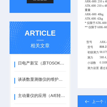
ARK-600: 210 x 4
ATK-600: 210 x 4
重量
ARK-600: 40kg
ATK-600: 42kg
*
仅限于
ATK-600
**
仅限于
ARK-6
ARTICLE
型号
ARK-
相关文章
810-2
货号
98.0
初级测力
588.4,
测力
日电产新宝（原TOSOK）-CAG2000气动量仪使用视频
0.1H
小读数
测力设置
通过
谈谈数显测微仪的维护与保养
主动量仪的应用（A/E转换器在气动量仪）
上一个