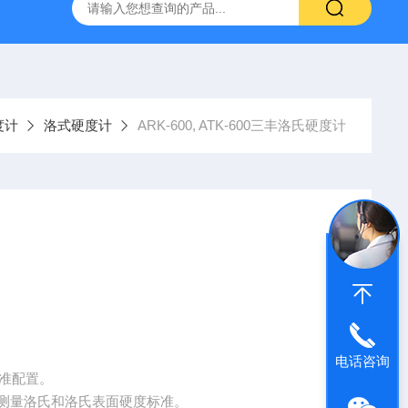
气动量仪CAG2000
X-MET8000手持式X荧光光谱仪
AE2
度计
洛式硬度计
ARK-600, ATK-600三丰洛氏硬度计
电话咨询
标准配置。
0 能够测量洛氏和洛氏表面硬度标准。