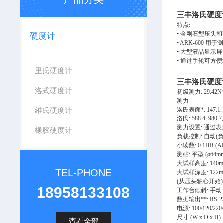
三丰洛氏硬度
特点
:
•
金刚石型压头和
硬度计
• ARK-600
用于
•
大型液晶显示屏
•
通过手轮可方便
里氏硬度计
三丰洛氏硬度
洛式硬度计
初级测力
: 29.42N
测力
维氏硬度计
洛氏表面
*: 147.1,
洛氏
: 588.4, 980.
测力设置
:
通过表
橡胶硬度计
负载控制
:
自动
(
小读数
: 0.1HR (A
测砧
:
平型
(ø64m
大试样高度
: 140
TEL-PHONE
大试样深度
: 122
(
从压头轴心开始
)
18958133108
工作台倾斜
:
手动
数据输出
**: RS-2
电源
: 100/120/22
尺寸
(W x D x H)
查看全部