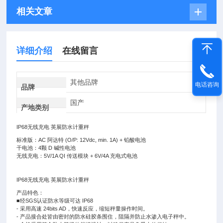
相关文章
详细介绍
在线留言
其他品牌
电话咨询
品牌
国产
产地类别
IP68无线充电 英展防水计重秤
标准版：AC 阿达特 (O/P: 12Vdc, min. 1A) + 铅酸电池
干电池：4颗 D 碱性电池
无线充电：5V/1A QI 传送模块 + 6V/4A 充电式电池
IP68无线充电 英展防水计重秤
产品特色：
■经SGS认证防水等级可达 IP68
- 采用高速 24bits AD，快速反应，缩短秤量操作时间。
- 产品接合处皆由密封的防水硅胶条围住，阻隔并防止水渗入电子秤中。