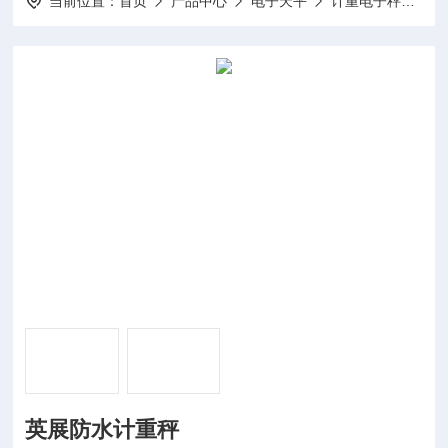
当前位置：
首页
产品中心
电子天平
计重电子秤
e
英展防水计重秤