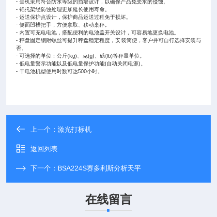
- 全机采用符合防水等级的挡墙设计，以确保产品免受水的侵蚀。
- 铝托架经防蚀处理更加延长使用寿命。
- 运送保护点设计，保护商品运送过程免于损坏。
- 侧面凹槽把手，方便拿取、移动桌秤。
- 内置可充电电池，搭配便利的电池盖开关设计，可容易地更换电池。
- 秤盘固定锁附螺丝可提升秤盘稳定程度，安装简便，客户并可自行选择安装与
否。
- 可选择的单位：公斤(kg)、克(g)、磅(lb)等秤量单位。
- 低电量警示功能以及低电量保护功能(自动关闭电源)。
- 干电池机型使用时数可达500小时。
上一个：
激光打标机
返回列表
下一个：
BSA224S赛多利斯分析天平
在线留言