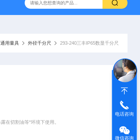
气动量仪CAG2000
X-MET8000手持式X荧光光谱仪
AE2
通用量具
外径千分尺
293-240三丰IP65数显千分尺
电话咨询
，暴露在切割油等*环境下使用。
。
微信咨询