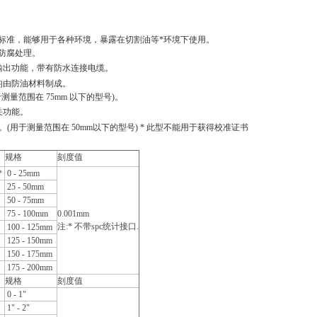
标准，能够用于各种环境，暴露在切割油等
*
环境下使用。
防腐处理。
输出功能，带有防水连接电缆。
均由防油材料制成。
于测量范围在
75mm
以下的型号
)
。
关功能。
。
(
用于测量范围在
50mm
以下的型号
) *
此型不能用于获得校准证书
规格
刻度值
*
0 - 25mm
1*
25 - 50mm
2*
50 - 75mm
3*
75 - 100mm
0.001mm
注
:*
不带
spc
统计接口
.
100 - 125mm
125 - 150mm
150 - 175mm
175 - 200mm
规格
刻度值
*
0 - 1"
1*
1" - 2"