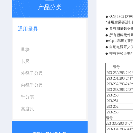
产品分类
◆
达到
IP65
防护
*
使用后需要进行
通用量具
◆
具有测量数据
◆
所有塑料元件
◆
±1μm
精度
(
用
◆
自动电源开／
量块
◆
带有检验证书
*
卡尺
编号
外径千分尺
293-230/293-240 
293-231/293-24
293-232/293-24
内径千分尺
293-233/293-24
293-250
千分表
293-251
293-252
高度尺
293-253
编号
293-330/293-340
293-331/293-34