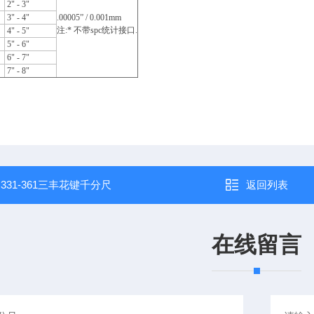
2*
2" - 3"
3*
3" - 4"
.00005”
/ 0.001mm
注
:*
不带
spc
统计接口
.
4" - 5"
5" - 6"
6" - 7"
7" - 8"
：
331-361三丰花键千分尺
返回列表
在线留言