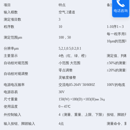
项目
特点
备注
电话咨询
输入模数
空气 2通道
测定项目数
3
程序数
10
1-10序1～3
每一程序用100
测定范围μm
100，50
10μm的范围可
分辨率μm
5,2,1,0.5,0.2,0.1
主要显示
4色（红、绿、橙）
测定值、判断
自动校对规范围
小范围 大范围
±50%的测量
零点调整
±20%的测量
自动校对规调整
灵敏度修整
电源电压频率
交流电85-264V 50/60HZ
100V的电缆
电源容易
30V
尺寸重量
150(W) ×180(D) ×183(H)㎜ 3㎏
使用温度
0～45℃
外控制输入
4（测量、重量、上限、下限）
按钮、脚踏开
输入按钮、脚踏输入
4点
测量命令、重