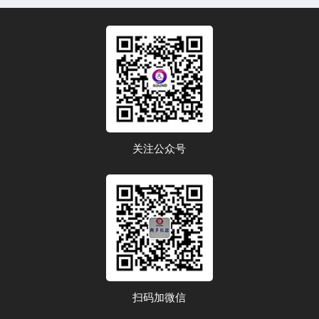
关注公众号
扫码加微信