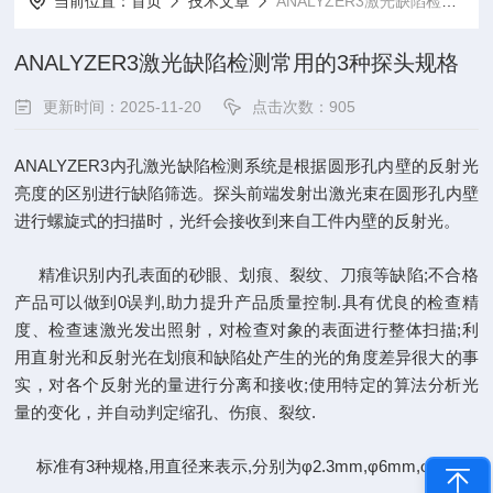
当前位置：
首页
技术文章
ANALYZER3激光缺陷检测常用的3种探头规格
ANALYZER3激光缺陷检测常用的3种探头规格
更新时间：2025-11-20
点击次数：905
ANALYZER3
内孔激光缺陷检测系统是根据圆形孔内壁的反射光
亮度的区别进行缺陷筛选。探头前端发射出激光束在圆形孔内壁
进行螺旋式的扫描时，光纤会接收到来自工件内壁的反射光。
精准识别内孔表面的砂眼、划痕、裂纹、刀痕等缺陷
;
不合格
产品可以做到
0
误判
,
助力提升产品质量控制
.
具有优良的检查精
度、检查速激光发出照射，对检查对象的表面进行整体扫描
;
利
用直射光和反射光在划痕和缺陷处产生的光的角度差异很大的事
实，对各个反射光的量进行分离和接收
;
使用特定的算法分析光
量的变化，并自动判定缩孔、伤痕、裂纹
.
标准有
3
种规格
,
用直径来表示
,
分别为φ
2.3mm,
φ
6mm,
φ
8mm