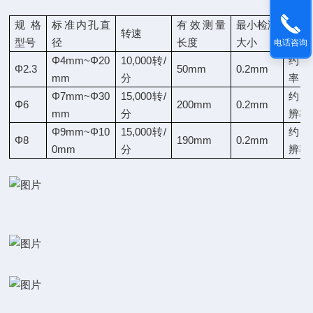
规格
标准内孔直
有效测量
最小检测
转速
检测
型号
径
长度
大小
电话咨询
Φ
4mm~
Φ
20
10,000
转
/
约
3
Φ
2.3
50mm
0.2mm
mm
分
率
0
Φ
7mm~
Φ
30
15,000
转
/
约
4
Φ
6
200mm
0.2mm
mm
分
辨率
Φ
9mm~
Φ
10
15,000
转
/
约
4
Φ
8
190mm
0.2mm
0mm
分
辨率