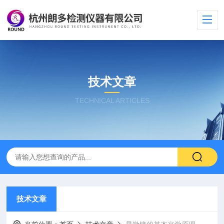
技术文章
TECHNICAL ARTICLES
技术文章