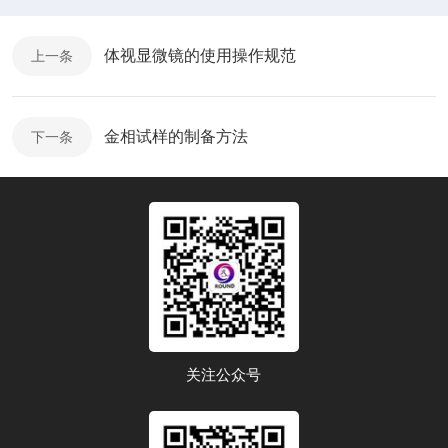
体视显微镜的使用操作规范
上一条
金相试样的制备方法
下一条
关注公众号