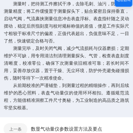
测量时，把待测工件擦拭干净，去除毛刺、油污，防止干扰
测量精度；将工件缓慢置于测量探头下，贴合紧密且保持垂直，
启动气阀，气流裹挟测量信息冲击表盘浮标。表盘指针随之灵动
摆动，稳定后所指刻度与校对规标称值的差值，便是工件实际尺
寸相较于标准尺寸的偏差，正值代表超出，负值意味不足，一目
了然，快速锁定合格与否。
测量完毕，及时关闭气阀，减少气流损耗与仪器磨损；定期
维护不可缺，用专用清洁剂清理测量探头、气管，检查表盘刻度
清晰度，校准零位，确保下次测量依旧精准可靠；若长时间不
用，妥善存放仪器，置于干燥、无尘环境，防护外壳避免碰撞损
伤，随时等待下一次精准使命。
从前期校准的严谨铺垫，到测量过程的精细操作，再到后续
维护的悉心照料，表盘气动量仪的使用环环相扣。遵循规范流
程，方能借精准洞察工件尺寸奥秘，为工业制造的高品质之路筑
牢坚实根基。
数显气动量仪参数设置方法及要点
上一条