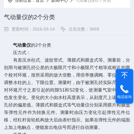
当前位置：
首页
新闻中心
气动量仪的2个分类
气动量仪的2个分类
更新时间：2016-03-14
点击次数：3669
气动量仪
的2个分类
压力式：
有差压水柱式、波纹管式、薄膜式和膜盒式等。测量前，分
别用与被测孔径公差的大极限尺寸和小极限尺寸相等或相近的两
个校对环规，按所采用的放大倍数，用倍率微调阀、零位调整阀
调整水柱的上、下限位置。测量时，由于被测孔径实际尺寸与校
对环规尺寸之差引起的间隙S1和S2变化，使测量气室中的压力
电话咨询
也发生变化。变化的大小由水柱高度表示，从刻度尺上读出被测
孔径的偏差值。薄膜式和膜盒式等气动量仪分别采用膜片和膜盒
等弹性元件作为转换元件。测量时由压力变化引起弹性元件位
移，经杠杆齿轮机构放大后由表针指示。如果在弹性元件的端面
上加上电触点，便能发出电信号而进行自动测量。