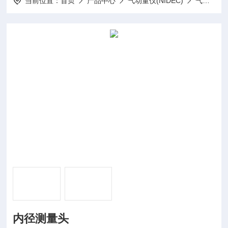
当前位置：
首页
产品中心
气动量仪(NIDEC)
气动测头&校对规
内径测量头