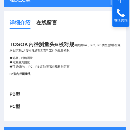
电话咨询
详细介绍
在线留言
TOSOK内径测量头&校对规
可提供PA 、PC、PB类型(喷嘴在规
格头距离),方便实现通孔和盲孔工件的批量检测.
◆简单，精确测量
◆可测量真圆度
◆可提供PA 、PC、PB类型(喷嘴在规格头距离)
PA型内径测量头
PB型
PC型