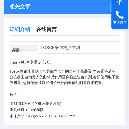
相关文章
电话咨询
详细介绍
在线留言
TOSOK/日本电产东测
品牌
Tosok曲轴测量刻印机
Tosok曲轴测量刻印机是面向汽车的自动测量装置,本装置将从另一
台机器上自动搬入的曲轴品种用画像检查装置判别,各部位用电子量
仪测量, 运行记录及刻印销子外径的全自动测量刻印装置。
特长
周期:100秒/个(含机内搬送时间)
重复精度:±1μm/20回
本体尺寸:4960(W)x2340(D)x3120(H)mm