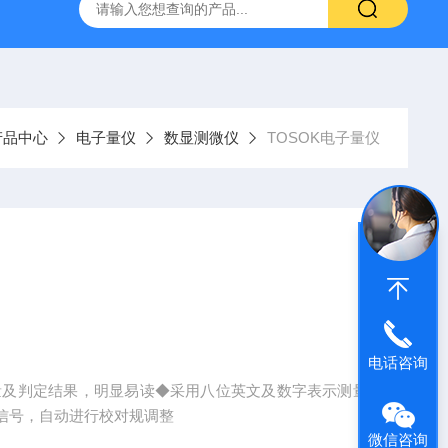
气动量仪CAG2000
X-MET8000手持式X荧光光谱仪
AE2
产品中心
电子量仪
数显测微仪
TOSOK电子量仪
电话咨询
测量及判定结果，明显易读◆采用八位英文及数字表示测量
信号，自动进行校对规调整
微信咨询