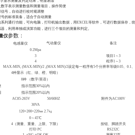
数字显示测量及判定结果，明显易读
及数字表示测量数值和测量项目，操作简便
部信号，自动进行校对规调整
型号的标准装备，适合于自动测量
的系列通行功能，可向电脑，打印机输出数据，用
EXCEL
等软件，可进行数据保存，
感器，利用单独或演算功能，进行三个项目的测量和判定。
参数：
子量仪
气动量仪
备注
电感量仪
0.2Mpa
3
项目1～3
4
程序1～3
MAX-MIN, (MAX-MIN)/2 ,(MAX MIN)/2
设定每一程序有5个分辨率等级0.05、0.1、0.
4
种显示（红、绿、橙、明暗）
8
种 （数字/英语）
整
指示范围30%以内
围
指示范围20%以内
AC85-265V
50/60HZ
附件为AC100V
30VA
120
×200×220㎜ 2.7㎏
0
～45℃
4
（测量、重量、上限、下限）
按钮、脚踏开关
打印 PC
RS232C
1.
±NG ±OK OK
测量32页