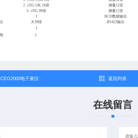
2.
±NG OK 16排
测量12页
3.
±NG 99排
测量12页
1
BCD
数据输出
出
大39排
RS422
输出
1
能
1
：
CEG2000电子量仪
返回列表
在线留言