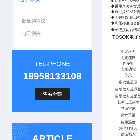
◆
采用三色大号
◆
采用八位英文
◆
通过按钮或外
◆
具有判定输出
数显测微仪
◆
利用标准装备
◆
可连接两台传
电子测头
TOSOK电
测定压力
测定项目
TEL-PHONE
程序数
测定功能
18958133108
显示
多功能显示
自动校对规调
查看全部
自动校对规范
电源电压频率
电源容易
尺寸重量
使用温度
外控制输入
数据输入
ARTICLE