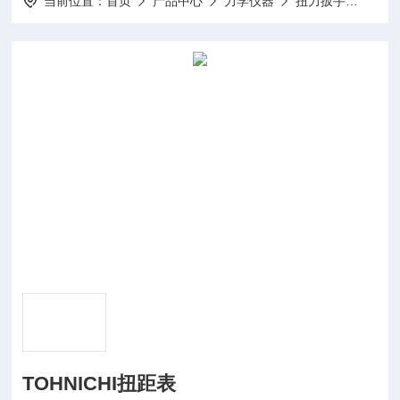
当前位置：
首页
产品中心
力学仪器
扭力扳手
ATG
TOHNICHI扭距表