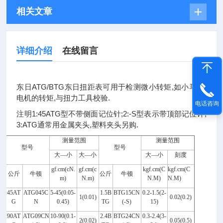
相关文章
详细介绍
在线留言
东日ATG/BTG东日扭距表可用于检测微小转矩,如小马达,
电机的转矩,与扭力工具校验.
电话咨询
注明1:45ATG型不带侧面记位针;2:-S型表示带顶部记位针,
3:ATG通常用金属夹头,塑料夹头另购.
测量范围
测量范围
型号
型号
大—小
大—小
大—小
刻度
gf.cm(cN.
gf.cm(c
kgf.cm(C
kgf.cm(C
公斤
牛顿
公斤
牛顿
m)
N.m)
N.M)
N.M)
45AT
ATG045C
5-45(0.05-
1.5B
BTG15CN
0.2-1.5(2-
1(0.01)
0.02(0.2)
G
N
0.45)
TG
(-S)
15)
90AT
ATG09CN
10-90(0.1-
2.4B
BTG24CN
0.3-2.4(3-
2(0.02)
0.05(0.5)