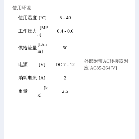
使用环境
使用温度
[
℃]
5 - 40
[MP
工作压力
0.4 - 0.6
a]
[L/m
供给流量
50
in]
外部附带AC转接器对
电源
[V]
DC 7 - 12
应 AC85-264[V]
消耗电流
[A]
2
[k
重量
2.5
g]