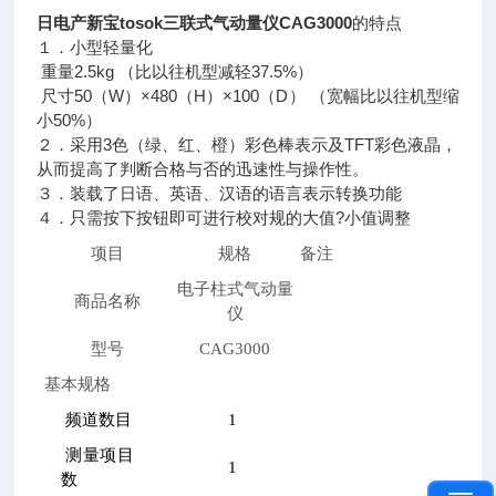
日电产新宝tosok三联式气动量仪CAG3000
的特点
１．小型轻量化
重量2.5kg （比以往机型减轻37.5%）
尺寸50（W）×480（H）×100（D） （宽幅比以往机型缩
小50%）
２．采用3色（绿、红、橙）彩色棒表示及TFT彩色液晶，
从而提高了判断合格与否的迅速性与操作性。
３．装载了日语、英语、汉语的语言表示转换功能
４．只需按下按钮即可进行校对规的大值?小值调整
项目
规格
备注
电子柱式气动量
商品名称
仪
型号
CAG3000
基本规格
频道数目
1
测量项目
1
数