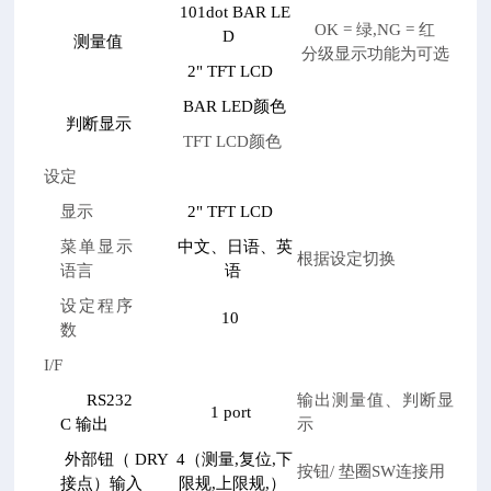
101dot BAR LE
OK =
绿,NG = 红
D
测量值
分级显示功能为可选
2" TFT LCD
BAR LED
颜色
判断显示
TFT LCD
颜色
设定
显示
2" TFT LCD
菜单显示
中文、日语、英
根据设定切换
语言
语
设定程序
10
数
I/F
RS232
输出测量值、判断显
1 port
C
输出
示
外部钮（ DRY
4（
测量,复位,下
按钮/ 垫圈SW连接用
接点）输入
限规,上限规,）