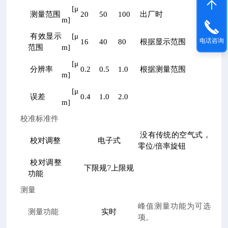
[
μ
测量范围
20
50
100
出厂时
m]
有效显示
[
μ
电话咨询
16
40
80
根据显示范围
范围
m]
[
μ
分辨率
0.2
0.5
1.0
根据测量范围
m]
[
μ
误差
0.4
1.0
2.0
m]
校准标准件
没有传统的空气式，
校对调整
电子式
零位/倍率旋钮
校对调整
?
下限规
上限规
功能
测量
峰值测量功能为可选
测量功能
实时
项。