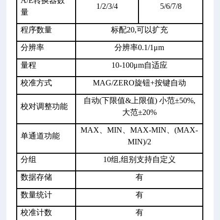
A/E
转换器数
1/2/3/4
5/6/7/8
量
程序数量
标配
20,
可以扩充
分辨率
分辨率
0.1/1
μ
m
量程
10-100
μ
m
自适应
校准方式
MAG/ZERO
旋钮
+
按键自动
自动
(
下限值
&
上限值
)
小范±
50%,
校对调整功能
大范±
20%
MAX
、
MIN
、
MAX-MIN
、
(MAX-
单通道功能
MIN)/2
分组
10
组
,
组别支持自定义
数据存储
有
数量统计
有
校准计数
有