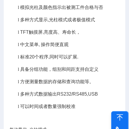
l
模拟光柱及颜色指示出被测工件合格与否
l
多种方式显示
,
光柱模式或者极值模式
l
TFT
触摸屏
,
亮度高、寿命长，
l
中文菜单
,
操作简便直观
l
标准
20
个程序
,
同时可以扩展
.
l
具备分组功能，组别和间距支持自定义
l
方便测量数据的存储和查询功能等。
l
多种方式数据输出
RS232/RS485,USB
l
可以时间或者数量强制校准