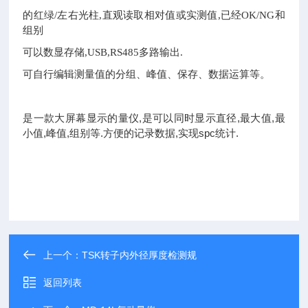
的红绿/左右光柱,直观读取相对值或实测值,已经OK/NG和
组别
可以数显存储,USB,RS485多路输出.
可自行编辑测量值的分组、峰值、保存、数据运算等。
是一款大屏幕显示的量仪,是可以同时显示直径,最大值,最
小值,峰值,组别等.方便的记录数据,实现spc统计.
上一个：
TSK转子内外径厚度检测规
返回列表