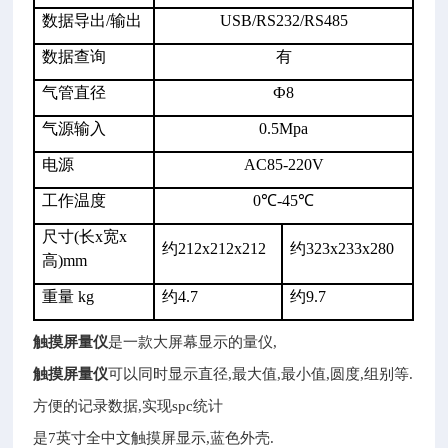
数据导出
/
输出
USB/RS232/RS485
数据查询
有
气管直径
Ф
8
气源输入
0.5Mpa
电源
AC85-220V
工作温度
0
℃
-45
℃
尺寸
(
长
x
宽
x
约
212x212x212
约
323x233x280
高
)mm
重量
kg
约
4.7
约
9.7
触摸屏量仪
是一款大屏幕显示的量仪,
触摸屏量仪
可以同时显示直径,最大值,最小值,圆度,组别等.
方便的记录数据,实现spc统计
是7英寸全中文触摸屏显示,蓝色外壳.