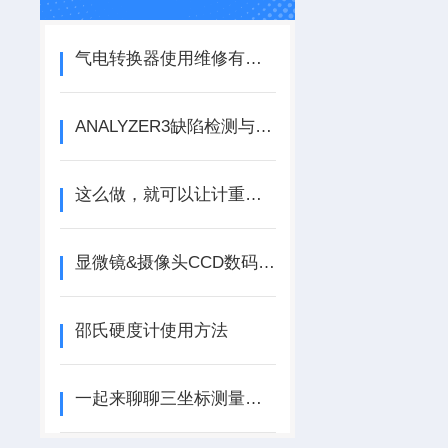
气电转换器使用维修有讲究，不可盲目乱“心智”
ANALYZER3缺陷检测与传统的CCD视觉测量的区别
这么做，就可以让计重电子秤的测量更准确
显微镜&摄像头CCD数码放大倍数计算
邵氏硬度计使用方法
一起来聊聊三坐标测量机的基本构成