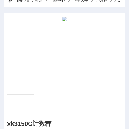
当前位置：
首页
产品中心
电子天平
计数秤
xk3150C计数秤
xk3150C计数秤