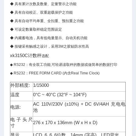
◆
具有累计次数及数量、定量警示之功能
◆
具有自动校正、双重超载保护之功能
◆
具有自动平均单重、全扣重、预扣重之功能
◆
可设定数量取样稳定范围设定
◆
内藏蓄电池，具有低电量显示、自动关机功能
◆
按键采有触感之设计，采用3M之胶贴防水性高
xk3150C计数秤
选配
◆ RS232
：有全双工功能,可轻易读取秤的数据或做简单的数据打印
◆ RS232
：FREE FORM CARD (内含Real Time Clock)
外部精度:
1/15000
温度
0°C ~ 40°C (32°F ~ 104°F)
AC 110V/230V (±10%) + DC 6V/4AH 充电电
电源:
池
电子头尺
276 x 170 x 136mm (W x H x D)
寸
显示
LCD, 6, 6, 6位数，14mm (字高)，LED背光