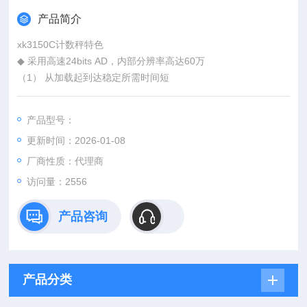
产品简介
xk3150C计数秤特色
◆ 采用高速24bits AD，内部分辨率高达60万
（1） 从加载起到达稳定所需时间短
（2） 从负载移除起到达零点之速度快，无残留
（3） 零点、扣重键启动之反应速度快
产品型号：
◆ 抗干扰能力（EMS+EMI）：抗幅射、静电、电源输入干扰效
更新时间：2026-01-08
能优于旧有机种
◆ LCD可显示至全扣重（重量栏-6位、单重栏-6位、数量栏-6
厂商性质：代理商
位）
访问量：2556
产品咨询
产品分类