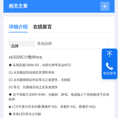
相关文章
详细介绍
在线留言
其他品牌
品牌
xk3150C计数秤
特色
◆
采用高速24bits AD，内部分辨率高达60万
(1)
从加载起到达稳定所需时间短
电话咨询
(2)
从负载移除起到达零点之速度快，无残留
(3)
零点、扣重键启动之反应速度快
◆
抗干扰能力(EMS+EMI)：抗幅射、静电、电源输入干扰效能优于旧有
机种
◆ LCD
可显示至全扣重(重量栏-6位、单重栏-6位、数量栏-6位)
◆
具有LED背光之功能