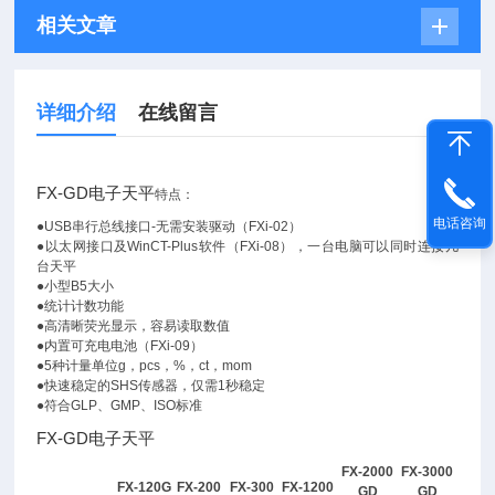
相关文章
详细介绍
在线留言
FX-GD电子天平
特点：
电话咨询
●USB串行总线接口-无需安装驱动（FXi-02）
●以太网接口及WinCT-Plus软件（FXi-08），一台电脑可以同时连接几
台天平
●小型B5大小
●统计计数功能
●高清晰荧光显示，容易读取数值
●内置可充电电池（FXi-09）
●5种计量单位g，pcs，%，ct，mom
●快速稳定的SHS传感器，仅需1秒稳定
●符合GLP、GMP、ISO标准
FX-GD电子天平
FX-2000
FX-3000
FX-120G
FX-200
FX-300
FX-1200
GD
GD