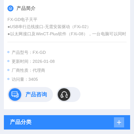
产品简介
FX-GD电子天平
●USB串行总线接口-无需安装驱动（FXi-02）
●以太网接口及WinCT-Plus软件（FXi-08），一台电脑可以同时
连接几台天平
●小型B5大小
产品型号：FX-GD
●统计计数功能
更新时间：2026-01-08
●高清晰荧光显示，容易读取数值
●内置可充电电池（FXi-09）
厂商性质：代理商
●5种计量单位g，pcs，%，ct，mom
访问量：3405
●快速稳定的SHS传感器，仅需1秒稳定
●符合GLP、GMP、ISO标准
产品咨询
产品分类