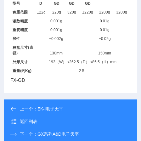
型号
D
GD
GD
GD
称重范围
122g
220g
320g
1220g
2200g
3200g
读数精度
0.001g
0.01g
重复精度
0.001g
0.01g
线性
±
0.002g
±
0.02g
称盘尺寸
(
直
径
)
130mm
150mm
外形尺寸
193
（
W
）
x262.5
（
D
）
x85.5
（
H
）
mm
重量
(
约
Kg)
2.5
FX-GD
上一个：
EK-i电子天平
返回列表
下一个：
GX系列A&D电子天平