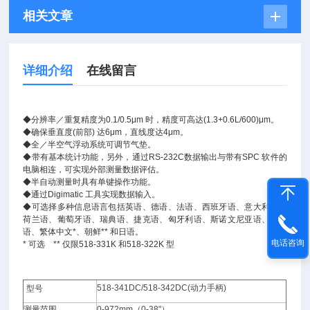
相关文章
详细介绍
在线留言
◆
分辨率／重复精度为
0.1/0.5μm
时，精度可高达
(1.3+0.6L/600)μm
。
◆
确保垂直度
(
前部
)
达
6μm
，直线度达
4μm
。
◆
全／半空气浮动系统可调节气垫。
◆
带有基本统计功能，
另外，通过
RS-232C
数据输出与带有
SPC
软件的
电脑相连，可实现外部测量数据评估。
◆
半自动测量时具有单键操作功能。
◆
通过
Digimatic
工具实现数据输入。
◆
可选择多种信息语言包括英语、德语、法语、西班牙语、意大利语、
荷兰语、葡萄牙语、瑞典语、捷克语、匈牙利语、斯诺文尼亚语、波兰
语、繁体中文
*
、朝鲜
**
和日语。
电话咨询
*
可选
**
仅限
518-331K
和
518-322K
型
518-341DC/518-342DC(
动力手柄)
型号
测量范围
0-972mm
（0-38"）