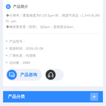
产品简介
◆分辨率／重复精度为0.1/0.5μm 时，精度可高达（1.3+0.6L/60
0）μm。
◆确保垂直度（前部） 达6μm，直线度达4μm。
◆全／半空气浮动系统可调节气垫。
◆带有基本统计功能，另外，通过RS-232C数据输出与带有SPC
产品型号：
软件的电脑相连，可实现外部测量数据评估。
更新时间：2026-01-08
◆半自动测量时具有单键操作功能
厂商性质：代理商
访问量：2889
产品咨询
产品分类