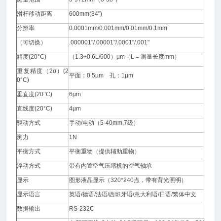
滑杆移动距离
600mm
(34")
分辨率
0.0001mm
/0.001mm/0.01mm/0.1mm
（可切换）
.000001"/.00001"/.0001"/.001"
精度(20°C)
（1.3+0.6L/600）µm（L = 测量长度mm）
重复精度（2σ）(2
平面：0.5µm 孔：1µm
0°C)
垂直度(20°C)
6µm
直线度(20°C)
4µm
驱动方式
手动/电动（5-40mm,7级）
测力
1N
平衡方式
平衡重物（提供辅助重物）
浮动方式
带有内置空气压缩机的空气轴承
显示
图形液晶显示（320*240点，带有背光照明）
显示语言
英语/德语/法语/西班牙语/意大利语/日语/繁体中文
数据输出
RS-232C