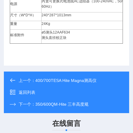
内置可更换式电池或AC适陪器（100-240VAC，50/
电源
60Hz）
尺寸（W*D*H）
240*287*1013mm
重量
24Kg
ø5
测头12AAF634
标准附件
测头直径校正块
上一个：
400/700TESA Hite Magna测高仪
返回列表
下一个：
350/600QM-Hite 三丰高度规
在线留言