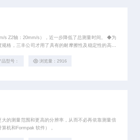
s Z2轴：20mm/s），近一步降低了总测量时间。 ◆为
度规格，三丰公司才用了具有的耐摩擦性及稳定性的高硬
设备支持CNC模式，从而可以很容易实现CNC测量。
产品型号：
浏览量：2916
供更大的测量范围和更高的分辨率，从而不必再依靠测量倍
机和Formpak 软件） 。