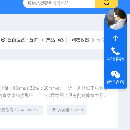
气动量仪CAG2000
X-MET8000手持式X荧光光谱仪
AE2
当前位置：
首页
产品中心
精密仪器
轮廓仪
电话咨询
微信咨询
：80mm/s Z2轴：20mm/s），近一步降低了总测量
的直线度精度规格，三丰公司才用了具有的耐摩擦性及稳
围设备支持CNC模式，从而可以很容易实现CNC测量。
产品型号：CV-3200S4
浏览量：5390