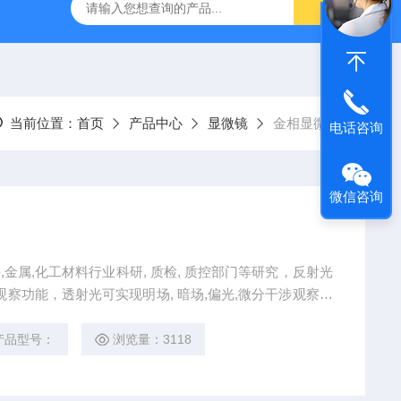
气动量仪CAG2000
X-MET8000手持式X荧光光谱仪
AE2
当前位置：
首页
产品中心
显微镜
金相显微镜
电话咨询
微信咨询
铁,金属,化工材料行业科研, 质检, 质控部门等研究，反射光
光观察功能，透射光可实现明场, 暗场,偏光,微分干涉观察功
进行材料分析。
产品型号：
浏览量：3118