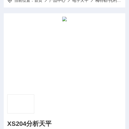
当前位置：
首页
产品中心
电子天平
梅特勒-托利多天平
XS204分析天平