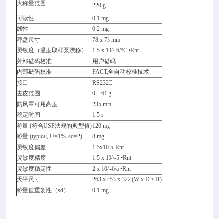
大称量范围
220 g
可读性
0.1 mg
线性
0.2 mg
秤盘尺寸
78 x 73 mm
灵敏度（温度取样泵漂移）
1.5 x 10^-6/°C •Rnt
外部砝码校准
用户砝码
内部砝码校准
FACT,全自动校准技术
接口
RS232C
去皮范围
0 .. 61 g
防风罩可用高度
235 mm
稳定时间
1.5 s
称量 (符合USP法规的典型值)
120 mg
称量 (typical, U=1%, sd=2)
8 mg
灵敏度偏差
1.5x10-5·Rnt
灵敏度精度
1.5 x 10^-5 •Rnt
灵敏度稳定性
2 x 10^-6/a •Rnt
天平尺寸
263 x 453 x 322 (W x D x H)
称量值重复性（sd）
0.1 mg