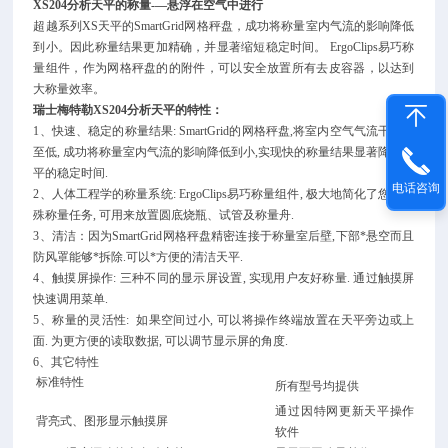
XS204分析天平
的
称量-—悬浮在空气中进行
超越系列XS天平的SmartGrid网格秤盘，成功将称量室内气流的影响降低
到小。因此称量结果更加精确，并显著缩短稳定时间。 ErgoClips易巧称
量组件，作为网格秤盘的的附件，可以安全放置所有去皮容器，以达到
大称量效率。
瑞士梅特勒
XS204分析天平
的特性：
1、快速、稳定的称量结果: SmartGrid的网格秤盘,将室内空气气流干扰降
至低, 成功将称量室内气流的影响降低到小,实现快的称量结果显著降低天
平的稳定时间.
电话咨询
2、人体工程学的称量系统: ErgoClips易巧称量组件, 极大地简化了您的特
殊称量任务, 可用来放置圆底烧瓶、试管及称量舟.
3、清洁：因为SmartGrid网格秤盘精密连接于称量室后壁,下部*悬空而且
防风罩能够*拆除.可以*方便的清洁天平.
4、触摸屏操作: 三种不同的显示屏设置, 实现用户友好称量. 通过触摸屏
快速调用菜单.
5、称量的灵活性: 如果空间过小, 可以将操作终端放置在天平旁边或上
面. 为更方便的读取数据, 可以调节显示屏的角度.
6、其它特性
标准特性
所有型号均提供
通过因特网更新天平操作
背亮式、图形显示触摸屏
软件