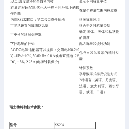
FACT温度漂移的全自动内校
显示不同称量单位
称量过程适配器,优化天平在不同环境下的操
在整个称量范围内称皮重
作性能
内置RS232接口；第二接口选件插槽
适应称量环境
可灵活设置的玻璃防风罩
适合于各种称量类型
确定固体、液体和粘状物
可更换的终端保护罩
的密度
下挂称量的挂钩
配方称量和统计功能
AC/DC电源适配器可以提供：交流电100-240
包含± 和%显示的统计功
V, -15%/+10%, 50/60 Hz, 0.8 A或者直流电12V
能
DC, ± 5%, 2.25 A (电源过载保护)
计算系数
字母数字式样品识别方式
7种语言（英语、丹麦语、
法语、意大利语、西班牙
语、俄语、日语）
瑞士梅特勒
技术参数：
型号
XS204