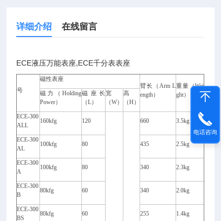
详细介绍
在线留言
ECE液压万能表座,ECE千分表表座
磁性表座
臂长（
Arm L
重量（
Wei
号
磁力（
Holding
磁座长
宽
高
ength
）
ght
）
Power
）
（
L
）
（
W
）
（
H
）
ECE-300
160kfg
120
660
3.5kg
ALL
电话咨询
ECE-300
100kfg
80
435
2.5kg
AL
ECE-300
100kfg
80
340
2.3kg
A
ECE-300
80kfg
60
340
2.0kg
B
ECE-300
80kfg
60
255
1.4kg
BS