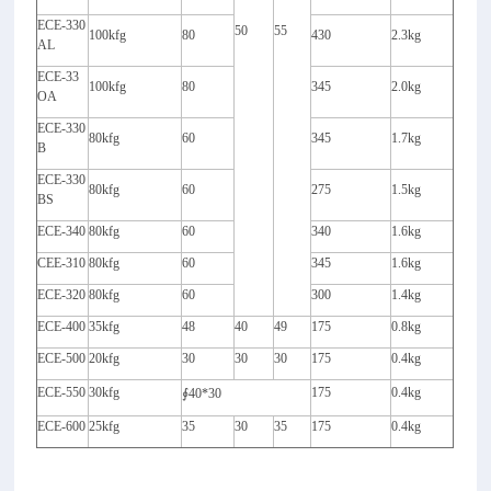
ECE-330
50
55
100kfg
80
430
2.3kg
AL
ECE-33
100kfg
80
345
2.0kg
OA
ECE-330
80kfg
60
345
1.7kg
B
ECE-330
80kfg
60
275
1.5kg
BS
ECE-340
80kfg
60
340
1.6kg
CEE-310
80kfg
60
345
1.6kg
ECE-320
80kfg
60
300
1.4kg
ECE-400
35kfg
48
40
49
175
0.8kg
ECE-500
20kfg
30
30
30
175
0.4kg
ECE-550
30kfg
175
0.4kg
∮40*30
ECE-600
25kfg
35
30
35
175
0.4kg