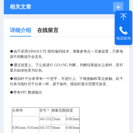
相关文章
详细介绍
在线留言
电话咨询
◆
由于采用
ABSOLUTE
线性编码技术，测量参考点一旦被设置，只要电
源不间断就不会丢失。
◆
通过设置上、下公差进行
GO/
±NG
判断，判断结果超出公差时，背灯
显示由绿色变为红色。
◆
模拟杆千分表带有一个把手，可进行上、下限接触和零点接触。此千
分表与指针式千分表一样，易于操作。模拟杆显示范围可改变。
◆
带有
SPC
数据输出
分辨率
货号 *
测量范围
精度
543-551
25mm
0.003mm
0.001mm
, 0.01mm
543-557
50mm
0.003mm