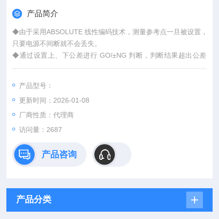
产品简介
◆由于采用ABSOLUTE 线性编码技术，测量参考点一旦被设置，
只要电源不间断就不会丢失。
◆通过设置上、下公差进行 GO/±NG 判断，判断结果超出公差
时，背灯显示由绿色变为红色。
◆模拟杆千分表带有一个把手，可进行上、下限接触和零点接
产品型号：
触。此千分表与指针式千分表一样，易于操作。模拟杆显示范围
更新时间：2026-01-08
可改变。
◆带有SPC 数据输出
厂商性质：代理商
访问量：2687
产品咨询
产品分类