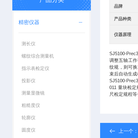
品牌
产品种类
精密仪器
仪器原理
测长仪
SJ5100
螺纹综合测量机
调整五轴工作
纹规，则可换
指示表检定仪
束后自动生成
投影仪
SJ5100-P
011 量块检定
测量显微镜
尺检定规程等
粗糙度仪
轮廓仪
圆度仪
上一个