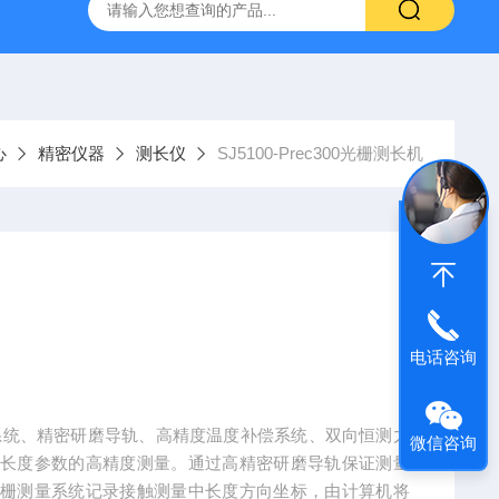
气动量仪CAG2000
X-MET8000手持式X荧光光谱仪
AE2
心
精密仪器
测长仪
SJ5100-Prec300光栅测长机
电话咨询
量系统、精密研磨导轨、高精度温度补偿系统、双向恒测力
微信咨询
种长度参数的高精度测量。通过高精密研磨导轨保证测量
光栅测量系统记录接触测量中长度方向坐标，由计算机将