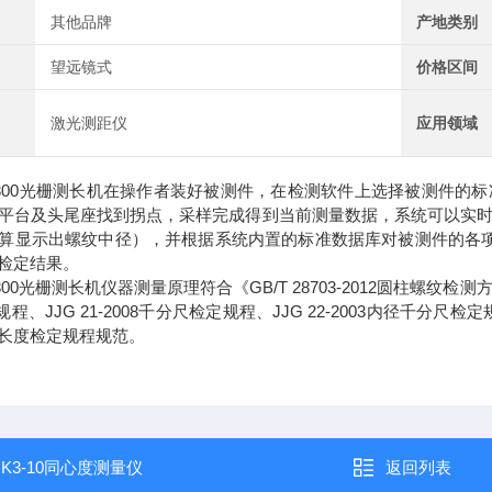
其他品牌
产地类别
望远镜式
价格区间
激光测距仪
应用领域
-Prec300光栅测长机在操作者装好被测件，在检测软件上选择被测
平台及头尾座找到拐点，采样完成得到当前测量数据，系统可以实
算显示出螺纹中径），并根据系统内置的标准数据库对被测件的各
检定结果。
rec300光栅测长机仪器测量原理符合《GB/T 28703-2012圆柱螺纹检测方
规程、JJG 21-2008千分尺检定规程、JJG 22-2003内径千分尺检定规程
长度检定规程规范。
：
K3-10同心度测量仪
返回列表