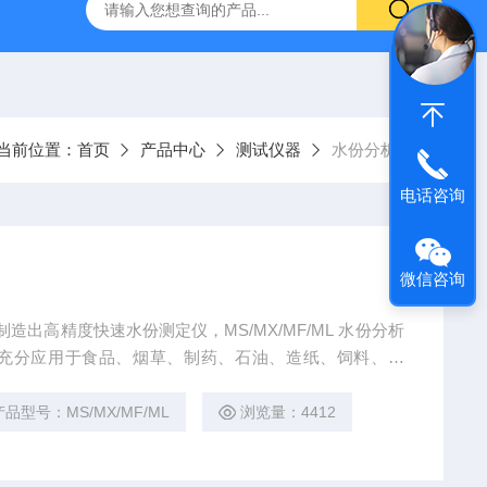
气动量仪CAG2000
X-MET8000手持式X荧光光谱仪
AE2
当前位置：
首页
产品中心
测试仪器
水份分析仪
电话咨询
微信咨询
造出高精度快速水份测定仪，MS/MX/MF/ML 水份分析
充分应用于食品、烟草、制药、石油、造纸、饲料、化
做物料含水率的快速测定，同时满足固体、颗粒、粉末、
产品型号：MS/MX/MF/ML
浏览量：4412