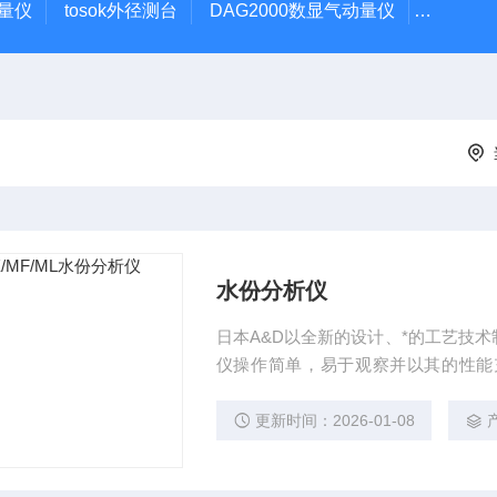
动量仪
tosok外径测台
DAG2000数显气动量仪
TOSOK
水份分析仪
日本A&D以全新的设计、*的工艺技术制
仪操作简单，易于观察并以其的性能
工、涂料、矿产、环保、地质等行业
胶状体及液体含水率的测定要求.
更新时间：2026-01-08